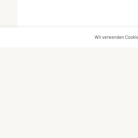
Wir verwenden Cookie
Schwimmunion Mödling
Postfach 16
2340 Mödling
Telefon: +43 680 406 34 39
Email: info@sum.at
Mitglied des österreichischen Schwimmverbandes