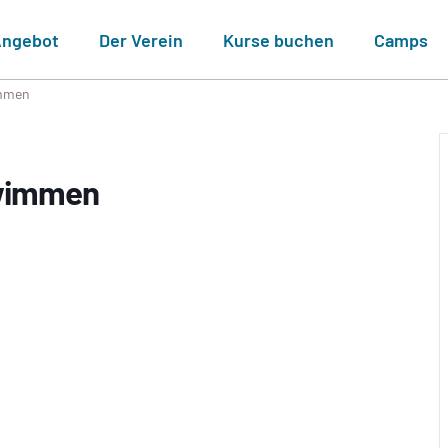
ngebot
Der Verein
Kurse buchen
Camps
immen
hwimmen