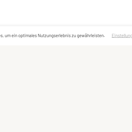
s, um ein optimales Nutzungserlebnis zu gewährleisten.
Einstellun
Kontaktadressen
Schnellzugriff
Meta
Kontakt
Trainer
Impressum
Vorstand
Sitemap
Datenschutzerklä