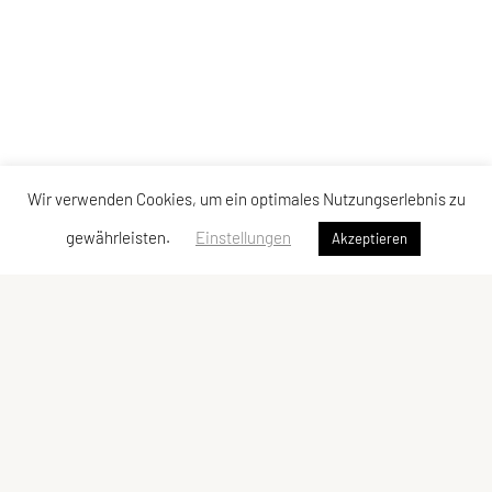
Wir verwenden Cookies, um ein optimales Nutzungserlebnis zu
gewährleisten.
Einstellungen
Akzeptieren
Schwimmunion Mödling
Postfach 16
2340 Mödling
Telefon: +43 680 406 34 39