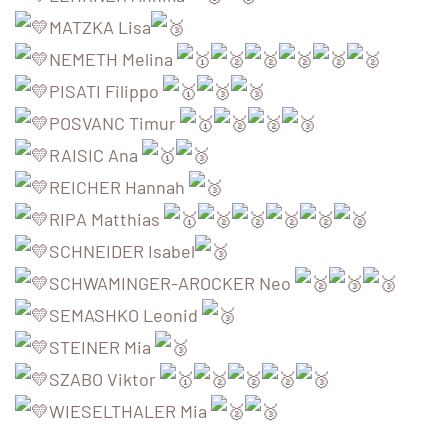
MATZKA Lisa
NEMETH Melina
PISATI Filippo
POSVANC Timur
RAISIC Ana
REICHER Hannah
RIPA Matthias
SCHNEIDER Isabel
SCHWAMINGER-AROCKER Neo
SEMASHKO Leonid
STEINER Mia
SZABO Viktor
WIESELTHALER Mia