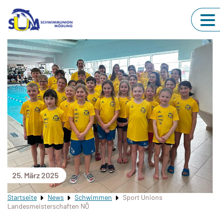
25. März 2025
Startseite
News
Schwimmen
Sport Unions
Landesmeisterschaften NÖ