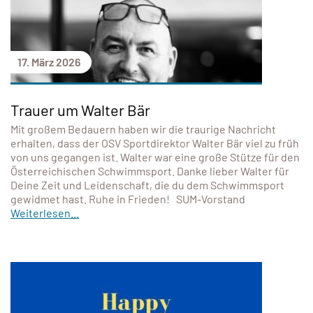
17. März 2026
Trauer um Walter Bär
Mit großem Bedauern haben wir die traurige Nachricht
erhalten, dass der OSV Sportdirektor Walter Bär viel zu früh
von uns gegangen ist. Walter war eine große Stütze für den
Österreichischen Schwimmsport. Danke lieber Walter für
Deine Zeit und Leidenschaft, die du dem Schwimmsport
gewidmet hast. Ruhe in Frieden! SUM-Vorstand
Weiterlesen...