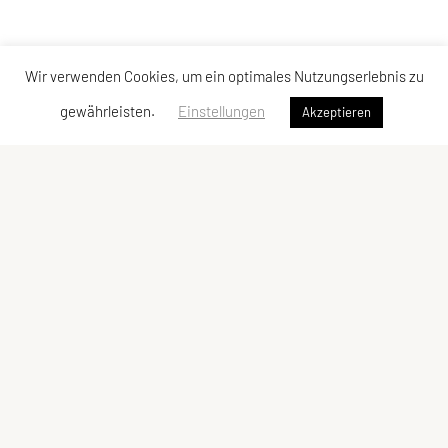
Wir verwenden Cookies, um ein optimales Nutzungserlebnis zu
gewährleisten.
Einstellungen
Akzeptieren
Schwimmunion Mödling
Postfach 16
2340 Mödling
Telefon: +43 680 406 34 39
Email: info@sum.at
Mitglied des österreichischen Schwimmverbandes
Zentrales Vereins Register ZVR: 349247681