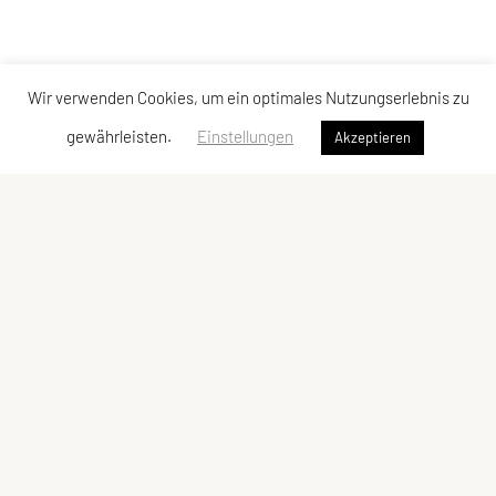
Wir verwenden Cookies, um ein optimales Nutzungserlebnis zu
gewährleisten.
Einstellungen
Akzeptieren
Schwimmunion Mödling
Postfach 16
2340 Mödling
Telefon: +43 680 406 34 39
Email: info@sum.at
Mitglied des österreichischen Schwimmverbandes
Zentrales Vereins Register ZVR: 349247681