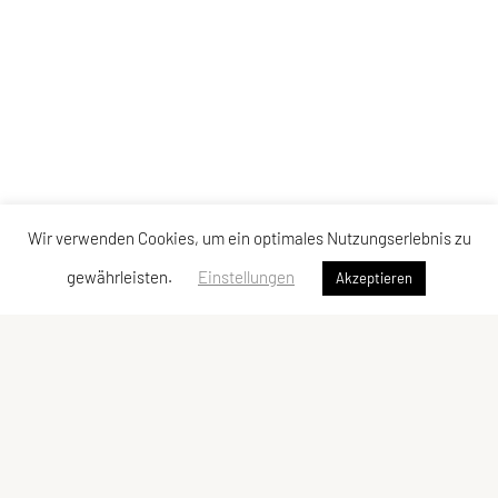
Wir verwenden Cookies, um ein optimales Nutzungserlebnis zu
gewährleisten.
Einstellungen
Akzeptieren
Schwimmunion Mödling
Postfach 16
2340 Mödling