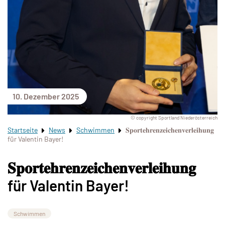
10. Dezember 2025
© copyright Sportland Niederösterreich
Startseite
News
Schwimmen
𝐒𝐩𝐨𝐫𝐭𝐞𝐡𝐫𝐞𝐧𝐳𝐞𝐢𝐜𝐡𝐞𝐧𝐯𝐞𝐫𝐥𝐞𝐢𝐡𝐮𝐧𝐠
für Valentin Bayer!
𝐒𝐩𝐨𝐫𝐭𝐞𝐡𝐫𝐞𝐧𝐳𝐞𝐢𝐜𝐡𝐞𝐧𝐯𝐞𝐫𝐥𝐞𝐢𝐡𝐮𝐧𝐠
für Valentin Bayer!
Schwimmen