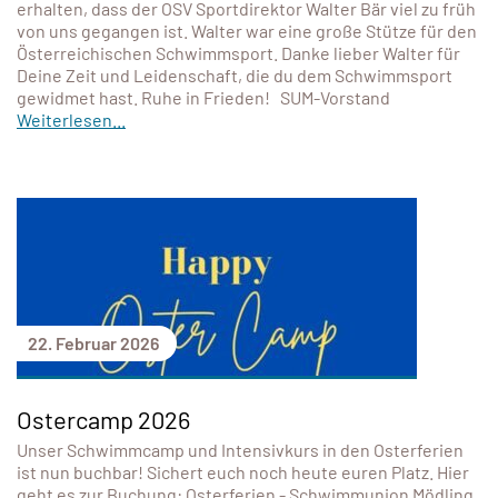
erhalten, dass der OSV Sportdirektor Walter Bär viel zu früh
von uns gegangen ist. Walter war eine große Stütze für den
Österreichischen Schwimmsport. Danke lieber Walter für
Deine Zeit und Leidenschaft, die du dem Schwimmsport
gewidmet hast. Ruhe in Frieden! SUM-Vorstand
Weiterlesen...
22. Februar 2026
Ostercamp 2026
Unser Schwimmcamp und Intensivkurs in den Osterferien
ist nun buchbar! Sichert euch noch heute euren Platz. Hier
geht es zur Buchung: Osterferien - Schwimmunion Mödling